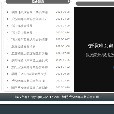
協會消息
視反洗錢工作，各地金融機構及企業積極配合監管機構實施各項的反
舉辦【銀政協同・共築防線
2026-06-26
師，而本會會員人數已逾四百人，會員來自本澳各行業，包括銀行、
教育機構、新聞傳播媒體、當押業等，涉及金融體系的各行各業。協
反洗錢師專業協會舉辦【20
2026-04-25
恐怖融資研究的前瞻性和專業水平，達至國際標準，打造反洗錢知識
拜訪金融管理局
2026-04-09
錢專業的教育培訓，舉辦各種研討會、培訓班，努力提高會員的專業
拜訪司法警察局
2026-03-24
強本澳跨行業交流，互相促進、共同提升，配合本澳發展特色金融。
拜訪澳門警察總局金融情報
2026-03-17
反洗錢師協會換屆
2026-01-06
走進校園之防詐騙教育講座
2025-12-10
參與韓國《東南亞五區反洗
2025-11-25
澳門反洗錢師專業協會舉辦
2025-07-22
舉辦「 2025年亞太區反洗
2025-06-28
反洗錢師專業協會舉辦“銀
2025-03-28
澳門反洗錢師專業協會副會
2025-03-20
澳門反洗錢師專業協會第三
2025-03-04
版权所有 Copyright(C)2017-2018 澳門反洗錢師專業協會官網