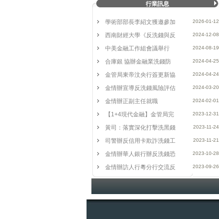
行業訊息
織起來，促進跨行業交流。近年各國高度重
洗錢／反恐怖融資政策。
學術部部長李紹文獲邀參加
2026-01-12
至本年三月底，本澳有逾五百位公認反洗錢
保險、大型博彩酒店、企業顧問公司、高等
西南財經大學《反洗錢與反
2024-12-08
會成立將進一步促進及提升本地反洗錢或反
中美金融工作組會議舉行
2024-08-19
平台；團結澳門反洗錢從業人員，開展反洗
合庫銀 協辦金融業洗錢防
2024-04-25
業務水準，對外提升澳門國際專業地位。加
金管局東帝汶央行簽更新協
2024-04-24
金情辦宣導反洗錢風險評估
2024-03-20
金情辦正副主任就職
2024-02-01
【1+4現代金融】金管局完
2023-12-31
黃司：落實深化打擊洗黑錢
2023-11-24
司警辦反信用卡欺詐洗錢工
2023-11-21
金情辦華人銀行辦反洗錢恐
2023-10-28
金情辦訪人行粵分行交流反
2023-09-26
金管局：大部分銀行反洗錢
2023-09-25